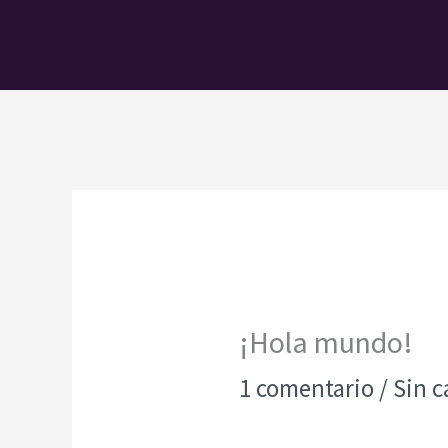
Ir
al
contenido
¡Hola mundo!
1 comentario
/
Sin c